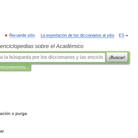
Recuerde sitio
La exportación de los diccionarios al sitio
ES
s enciclopedias sobre el Académico
¡Buscar!
interpretaciones
cación
o
purga
.
ar
.