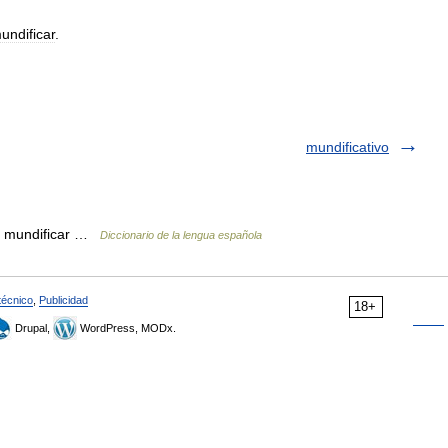
undificar
.
mundificativo
de mundificar …
Diccionario de la lengua española
técnico
,
Publicidad
18+
Drupal,
WordPress, MODx.