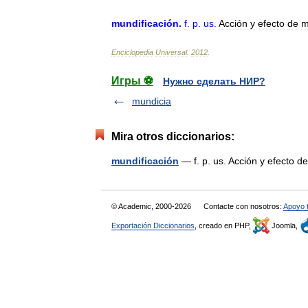
mundificación
.
f
.
p
.
us
.
Acción
y
efecto
de
m
Enciclopedia
Universal
.
2012
.
Игры ⚽
Нужно сделать НИР?
mundicia
Mira otros diccionarios:
mundificación
— f. p. us. Acción y efecto 
© Academic, 2000-2026
Contacte con nosotros:
Apoyo 
Exportación Diccionarios
, creado en PHP,
Joomla,