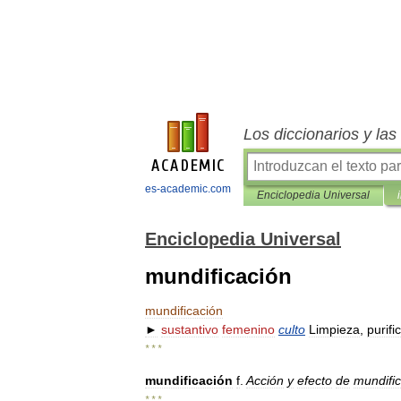
Los diccionarios y la
es-academic.com
Enciclopedia Universal
Enciclopedia Universal
mundificación
mundificación
►
sustantivo
femenino
culto
Limpieza
,
purifi
* * *
mundificación
f
.
Acción
y
efecto
de
mundific
* * *